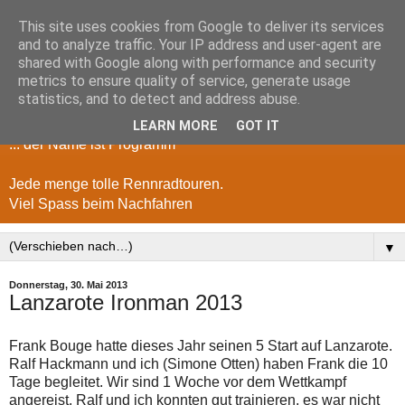
This site uses cookies from Google to deliver its services
and to analyze traffic. Your IP address and user-agent are
shared with Google along with performance and security
metrics to ensure quality of service, generate usage
Die Abartigen, ...
statistics, and to detect and address abuse.
LEARN MORE
GOT IT
... der Name ist Programm
Jede menge tolle Rennradtouren.
Viel Spass beim Nachfahren
▼
Donnerstag, 30. Mai 2013
Lanzarote Ironman 2013
Frank Bouge hatte dieses Jahr seinen 5 Start auf Lanzarote.
Ralf Hackmann und ich (Simone Otten) haben Frank die 10
Tage begleitet. Wir sind 1 Woche vor dem Wettkampf
angereist. Ralf und ich konnten gut trainieren, es war nicht